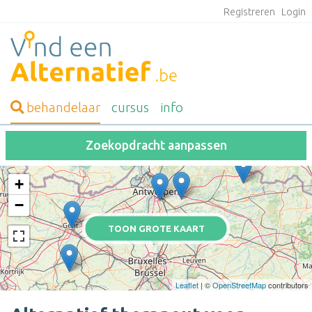
Registreren
Login
behandelaar
cursus
info
Zoekopdracht aanpassen
+
−
TOON GROTE KAART
Leaflet
| ©
OpenStreetMap
contributors