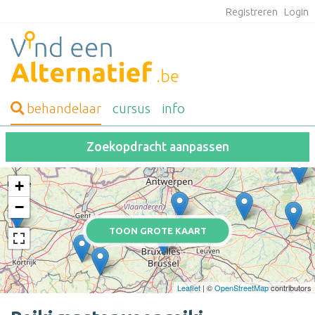
Registreren
Login
behandelaar
cursus
info
Zoekopdracht aanpassen
+
−
TOON GROTE KAART
Leaflet
| ©
OpenStreetMap
contributors