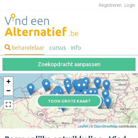
Registreren
Login
behandelaar
cursus
info
Zoekopdracht aanpassen
+
−
TOON GROTE KAART
Leaflet
| ©
OpenStreetMap
contributors