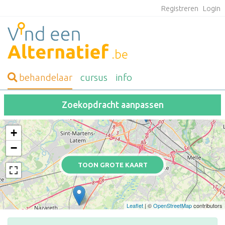
Registreren
Login
behandelaar
cursus
info
Zoekopdracht aanpassen
+
−
TOON GROTE KAART
Leaflet
| ©
OpenStreetMap
contributors