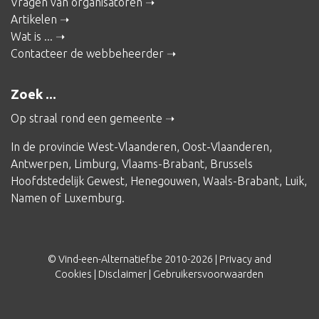
Vragen van organisatoren
Artikelen
Wat is ...
Contacteer de webbeheerder
Zoek ...
Op straal rond een gemeente
In de provincie
West-Vlaanderen
,
Oost-Vlaanderen
,
Antwerpen
,
Limburg
,
Vlaams-Brabant
,
Brussels
Hoofdstedelijk Gewest
,
Henegouwen
,
Waals-Brabant
,
Luik
,
Namen
of
Luxemburg
.
© Vind-een-Alternatief.be 2010-2026 |
Privacy and
Cookies
|
Disclaimer
|
Gebruikersvoorwaarden