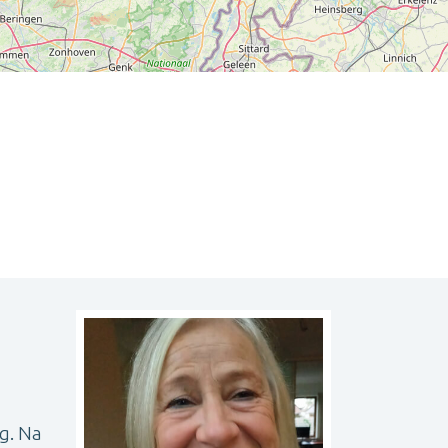
Leaflet
| ©
OpenStreetMap
contributors
g. Na