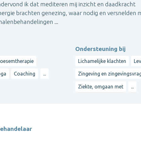
dervond ik dat mediteren mij inzicht en daadkracht
energie brachten genezing, waar nodig en versnelden m
halenbehandelingen ...
Ondersteuning bij
loesemtherapie
Lichamelijke klachten
Le
oga
Coaching
...
Zingeving en zingevingsvra
Ziekte, omgaan met
...
behandelaar