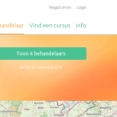
Registreren
Login
handelaar
Vind een
cursus
info
Toon
4
behandelaars
Verfijn je zoekopdracht