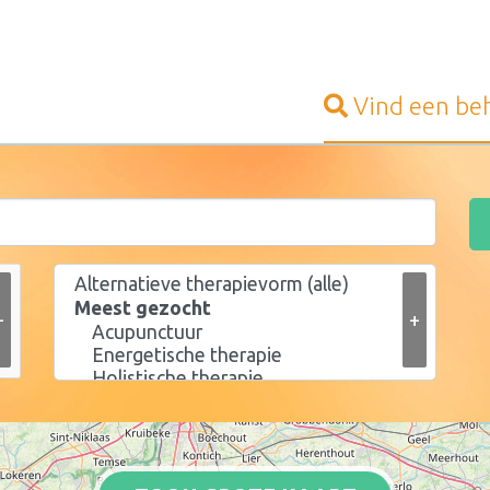
Vind een
be
+
+