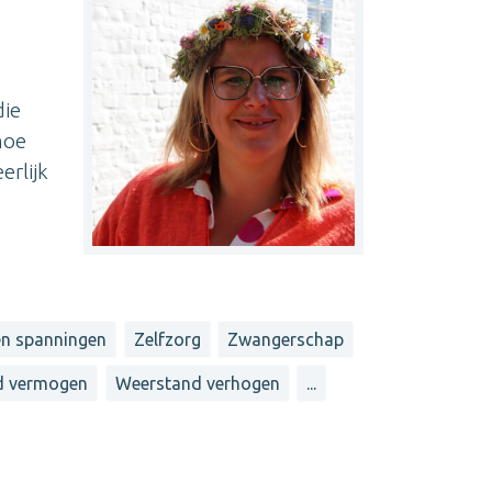
die
moe
erlijk
en spanningen
Zelfzorg
Zwangerschap
nd vermogen
Weerstand verhogen
...