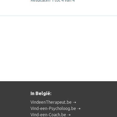
Resultaten 1 tot 4 van 4
In België:
VindeenTherapeut.be
Vind-een-Psycholoog.be
Vind-een-Coach.be