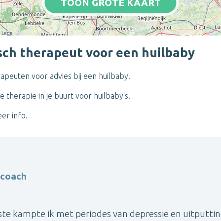
TOON GROTE KAART
isch therapeut voor een huilbaby
herapeuten voor advies bij een huilbaby.
e therapie in je buurt voor huilbaby's.
er info.
ecoach
ste kampte ik met periodes van depressie en uitputtin