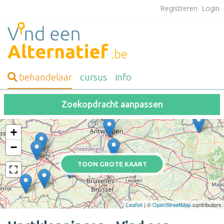
Registreren
Login
behandelaar
cursus
info
Zoekopdracht aanpassen
+
−
TOON GROTE KAART
Leaflet
| ©
OpenStreetMap
contributors