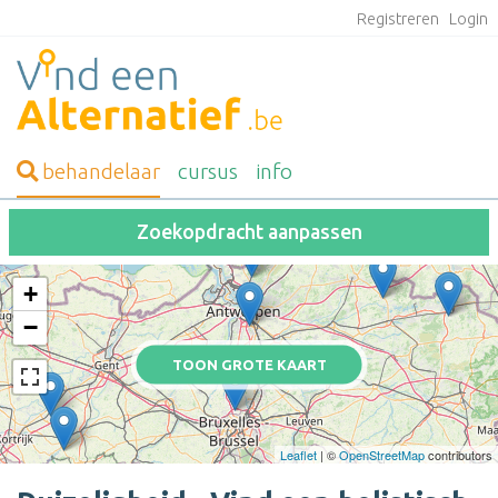
Registreren
Login
behandelaar
cursus
info
Zoekopdracht aanpassen
+
−
TOON GROTE KAART
Leaflet
| ©
OpenStreetMap
contributors