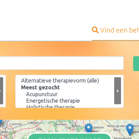
Vind een
be
+
+