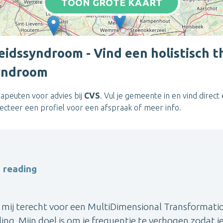
TOON GROTE KAART
idssyndroom - Vind een holistisch t
yndroom
herapeuten voor advies bij
CVS
. Vul je gemeente in en vind direct
ecteer een profiel voor een afspraak of meer info.
 reading
j mij terecht voor een MultiDimensional Transformati
. Mijn doel is om je frequentie te verhogen zodat je 