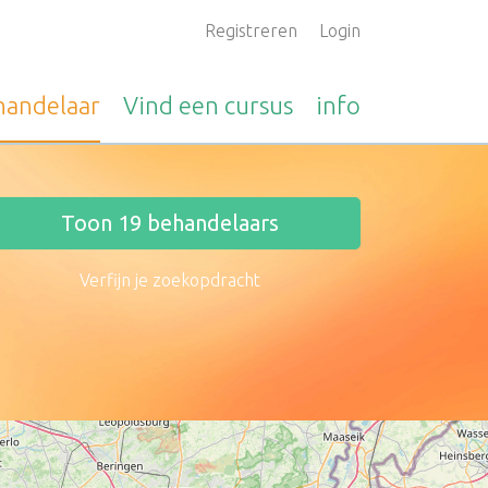
Registreren
Login
handelaar
Vind een
cursus
info
Toon
19
behandelaars
Verfijn je zoekopdracht