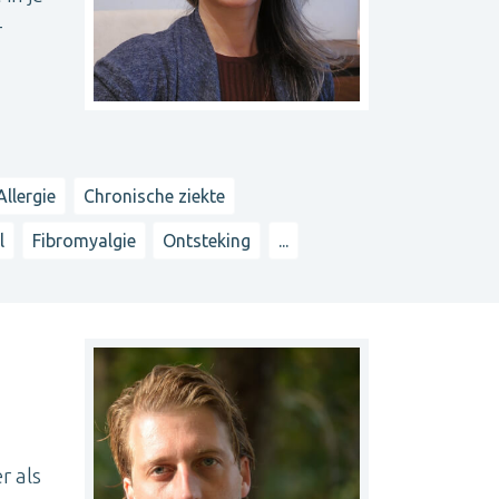
-
Allergie
Chronische ziekte
l
Fibromyalgie
Ontsteking
...
r als