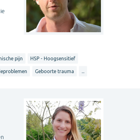
ie
ische pijn
HSP - Hoogsensitief
ieproblemen
Geboorte trauma
...
en