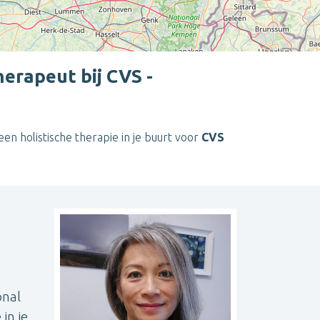
herapeut bij CVS -
 een holistische therapie in je buurt voor
CVS
Leaflet
| ©
OpenStreetMap
contributors
onal
in je