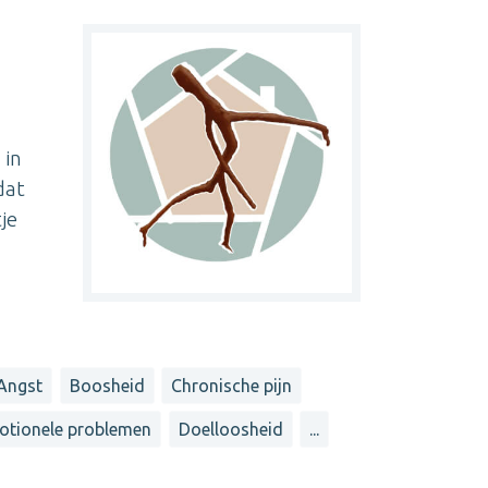
 in
dat
je
Angst
Boosheid
Chronische pijn
otionele problemen
Doelloosheid
...