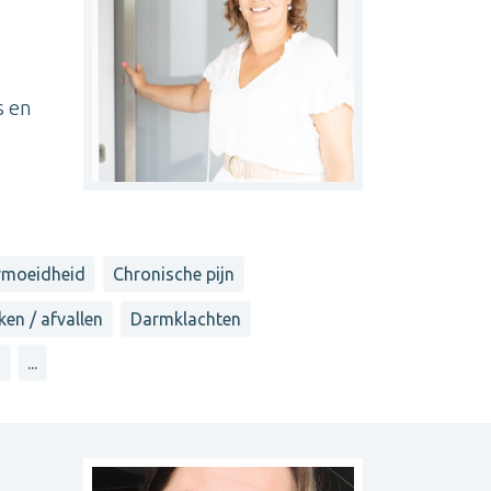
s en
rmoeidheid
Chronische pijn
ken / afvallen
Darmklachten
n
...