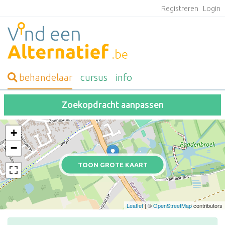
Registreren
Login
behandelaar
cursus
info
Zoekopdracht aanpassen
+
−
TOON GROTE KAART
Leaflet
| ©
OpenStreetMap
contributors