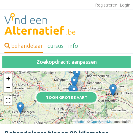
Registreren
Login
behandelaar
cursus
info
Zoekopdracht aanpassen
+
−
TOON GROTE KAART
Leaflet
| ©
OpenStreetMap
contributors