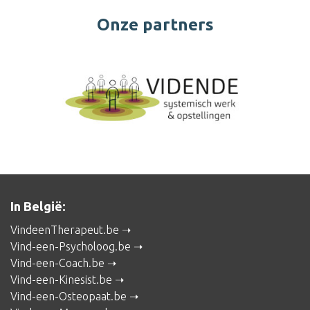
Onze partners
In België:
VindeenTherapeut.be
Vind-een-Psycholoog.be
Vind-een-Coach.be
Vind-een-Kinesist.be
Vind-een-Osteopaat.be