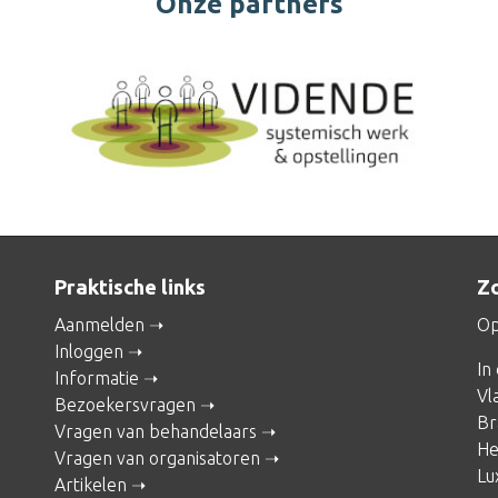
Onze partners
Praktische links
Zo
Aanmelden
Op
Inloggen
In
Informatie
Vl
Bezoekersvragen
Br
Vragen van behandelaars
He
Vragen van organisatoren
Lu
Artikelen