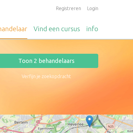
Registreren
Login
handelaar
Vind een
cursus
info
Toon
2
behandelaars
Verfijn je zoekopdracht