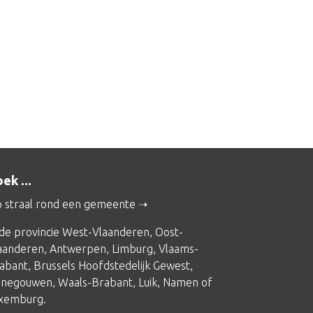
ek ...
 straal rond een gemeente
 de provincie
West-Vlaanderen
,
Oost-
aanderen
,
Antwerpen
,
Limburg
,
Vlaams-
abant
,
Brussels Hoofdstedelijk Gewest
,
negouwen
,
Waals-Brabant
,
Luik
,
Namen
of
xemburg
.