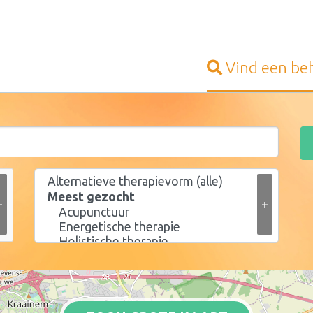
Vind een
be
+
+