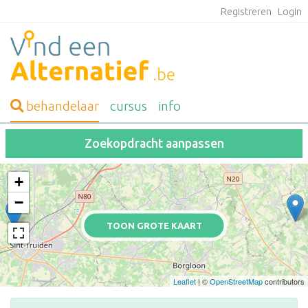
Registreren
Login
behandelaar
cursus
info
Zoekopdracht aanpassen
+
−
TOON GROTE KAART
Leaflet
| ©
OpenStreetMap
contributors