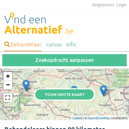
Registreren
Login
behandelaar
cursus
info
Zoekopdracht aanpassen
+
−
TOON GROTE KAART
Leaflet
| ©
OpenStreetMap
contributors