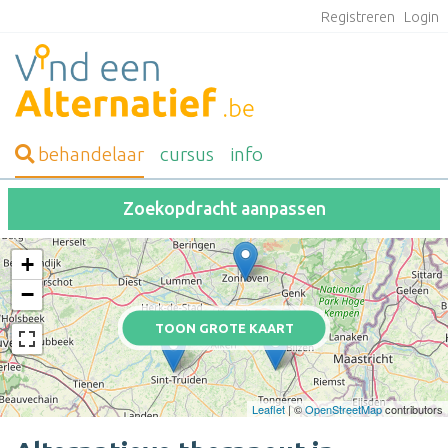
Registreren
Login
behandelaar
cursus
info
Zoekopdracht aanpassen
+
−
TOON GROTE KAART
Leaflet
| ©
OpenStreetMap
contributors