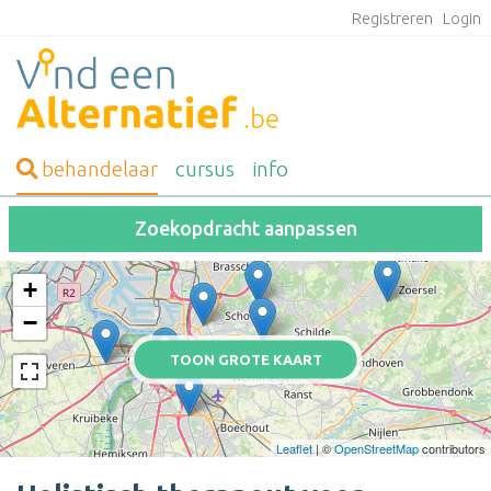
Registreren
Login
behandelaar
cursus
info
Zoekopdracht aanpassen
+
−
TOON GROTE KAART
Leaflet
| ©
OpenStreetMap
contributors