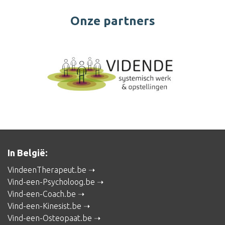
Onze partners
In België:
VindeenTherapeut.be
Vind-een-Psycholoog.be
Vind-een-Coach.be
Vind-een-Kinesist.be
Vind-een-Osteopaat.be